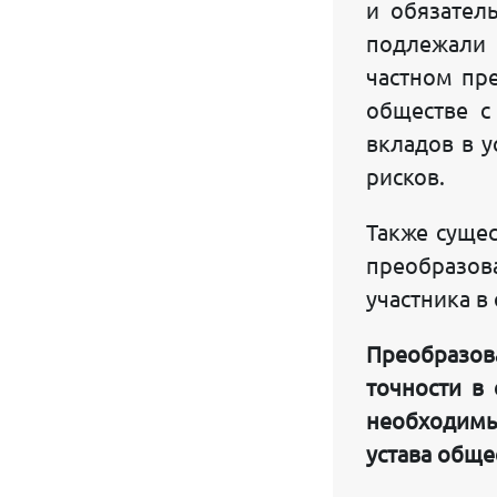
и обязател
СПРАВКА ОБ ЮРИДИЧЕСКОМ ЛИЦЕ
подлежали 
частном пр
ПОЛУЧИТЬ СЧЕТ ДЛЯ ОПЛАТЫ
обществе с
ВОПРОСЫ ЛИЦЕНЗИРОВАНИЯ
вкладов в 
ПРИВАТИЗАЦИЯ ЗЕМЛИ
рисков.
СДАЧА НАЛОГОВЫХ ОТЧЕТОВ
Также сущес
преобразов
ВВЕДЕНИЕ БУХГАЛТЕРСКОГО УЧЕТА
участника в
Интернет решения:
Преобразов
РЕГИСТРАЦИЯ ДОМЕНА UZ
точности в
РАЗРАБОТКА ИНТЕРНЕТ САЙТОВ
необходимы
PARKING САЙТ
устава обще
ВНЕДРЕНИЕ ЧАТ БОТОВ