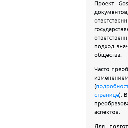
Проект Gos
SEO УСЛУГИ
документов,
ответстве
Наши публикации:
государст
КОНСАЛТИНГОВАЯ ЭНЦИКЛОПЕДИЯ
ответственн
НАЛОГОВАЯ АЗБУКА
подход зна
общества.
БИЗНЕС НАЛОГОВЫЕ НОВОСТИ
Часто преоб
КАК ОТКРЫТЬ СЧЕТ В БАНКЕ
изменением
КАК ИЗГОТОВИТЬ ПЕЧАТЬ И ШТАМП
(
подробност
УЗБЕКСКИЙ АЛФАВИТ
странице
). 
преобразов
УЗБ-РУС И РУС-УЗБ ПЕРЕВОДЧИК
аспектов.
Обратная связь:
Для подгот
О ПРОЕКТЕ GOSUSLUGI.UZ