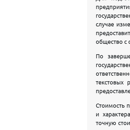
предприятия
ПАРТНЕРЫ ПРОЕКТА GOSUSLUGI.UZ
государстве
ВОПРОСЫ - ОТВЕТЫ
случае изме
предостави
НАШИ КЛИЕНТЫ О СЕБЕ
общество с 
РАЗМЕЩЕНИЕ РЕКЛАМЫ НА РЕСУРСЕ
По заверш
ОФЕРТА ПРОЕКТА GOSUSLUGI.UZ
государст
СЛУЖБА ПОДДЕРЖКИ
ответствен
текстовых 
© 2010 - 2026 Gosuslugi.uz
предоставл
Работает на
CMS Astraea
Стоимость п
и характер
точную стои