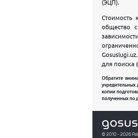
(ЭЦП).
Стоимость 
общество с
зависимост
ограниченн
Gosuslugi.u
для поиска 
Обратите внима
учредительных д
копии подготовл
полученных по д
gosus
© 2010 - 2026 Ра