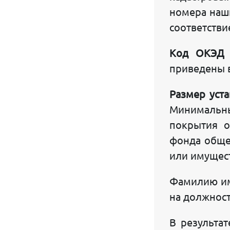
номера наши
ПАРТНЕРЫ ПРОЕКТА GOSUSLUGI.UZ
соответстви
ВОПРОСЫ - ОТВЕТЫ
Код ОКЭД о
НАШИ КЛИЕНТЫ О СЕБЕ
приведены в
РАЗМЕЩЕНИЕ РЕКЛАМЫ НА РЕСУРСЕ
Размер уст
ОФЕРТА ПРОЕКТА GOSUSLUGI.UZ
Минимальны
покрытия о
СЛУЖБА ПОДДЕРЖКИ
фонда общес
© 2010 - 2026 Gosuslugi.uz
или имущест
Работает на
CMS Astraea
Фамилию имя
на должност
В результа