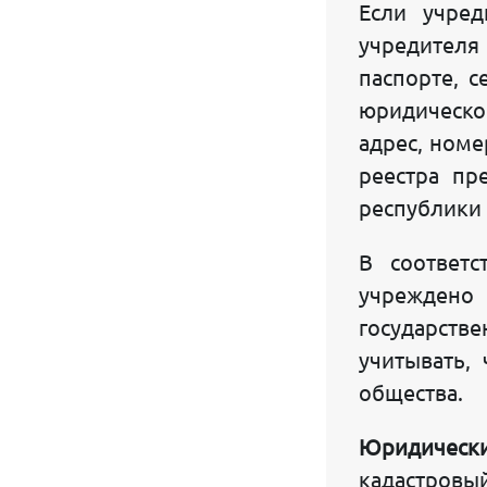
Если учред
SEO УСЛУГИ
учредителя 
паспорте, 
Наши публикации:
юридическо
КОНСАЛТИНГОВАЯ ЭНЦИКЛОПЕДИЯ
адрес, номе
НАЛОГОВАЯ АЗБУКА
реестра пр
республики 
БИЗНЕС НАЛОГОВЫЕ НОВОСТИ
В соответс
КАК ОТКРЫТЬ СЧЕТ В БАНКЕ
учреждено 
КАК ИЗГОТОВИТЬ ПЕЧАТЬ И ШТАМП
государстве
УЗБЕКСКИЙ АЛФАВИТ
учитывать,
общества.
УЗБ-РУС И РУС-УЗБ ПЕРЕВОДЧИК
Обратная связь:
Юридически
кадастровый
О ПРОЕКТЕ GOSUSLUGI.UZ