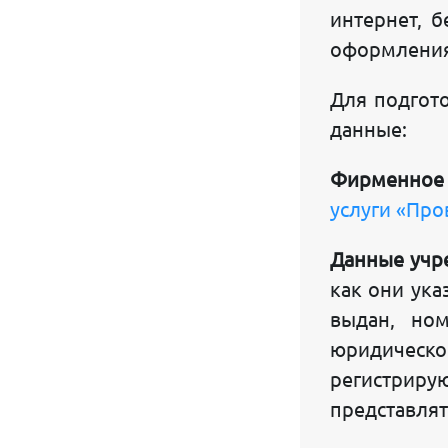
интернет, б
СПРАВКА ОБ ЮРИДИЧЕСКОМ ЛИЦЕ
оформления
ПОЛУЧИТЬ СЧЕТ ДЛЯ ОПЛАТЫ
Для подгот
ВОПРОСЫ ЛИЦЕНЗИРОВАНИЯ
данные:
ПРИВАТИЗАЦИЯ ЗЕМЛИ
Фирменное 
СДАЧА НАЛОГОВЫХ ОТЧЕТОВ
услуги «Пр
ВВЕДЕНИЕ БУХГАЛТЕРСКОГО УЧЕТА
Данные учр
Интернет решения:
как они ука
выдан, но
РЕГИСТРАЦИЯ ДОМЕНА UZ
юридическ
РАЗРАБОТКА ИНТЕРНЕТ САЙТОВ
регистриру
PARKING САЙТ
представлят
ВНЕДРЕНИЕ ЧАТ БОТОВ