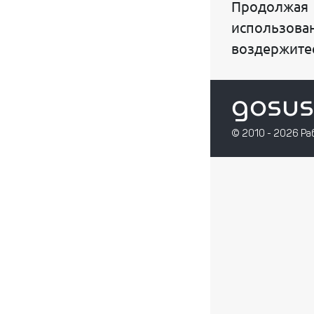
Продолжая 
СПРАВКА ОБ ЮРИДИЧЕСКОМ ЛИЦЕ
использован
воздержитес
ПОЛУЧИТЬ СЧЕТ ДЛЯ ОПЛАТЫ
ВОПРОСЫ ЛИЦЕНЗИРОВАНИЯ
gosus
ПРИВАТИЗАЦИЯ ЗЕМЛИ
© 2010 - 2026 Ра
СДАЧА НАЛОГОВЫХ ОТЧЕТОВ
ВВЕДЕНИЕ БУХГАЛТЕРСКОГО УЧЕТА
Интернет решения:
РЕГИСТРАЦИЯ ДОМЕНА UZ
РАЗРАБОТКА ИНТЕРНЕТ САЙТОВ
PARKING САЙТ
ВНЕДРЕНИЕ ЧАТ БОТОВ